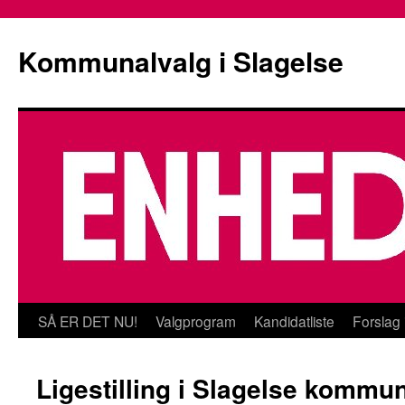
Kommunalvalg i Slagelse
Hop
SÅ ER DET NU!
Valgprogram
Kandidatliste
Forslag 
til
Ligestilling i Slagelse kommu
indhold