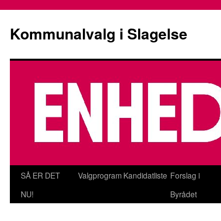
Kommunalvalg i Slagelse
Hop
SÅ ER DET
Valgprogram
Kandidatliste
Forslag i
til
NU!
Byrådet
indhold